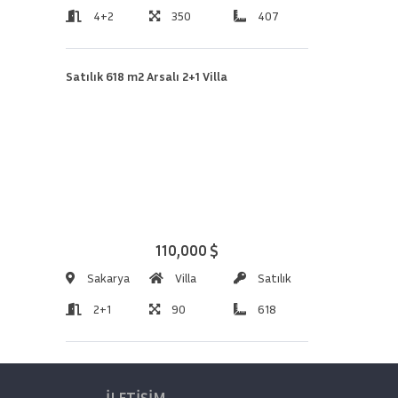
4+2
350
407
Satılık 618 m2 Arsalı 2+1 Villa
110,000 $
Sakarya
Villa
Satılık
2+1
90
618
İLETİŞİM