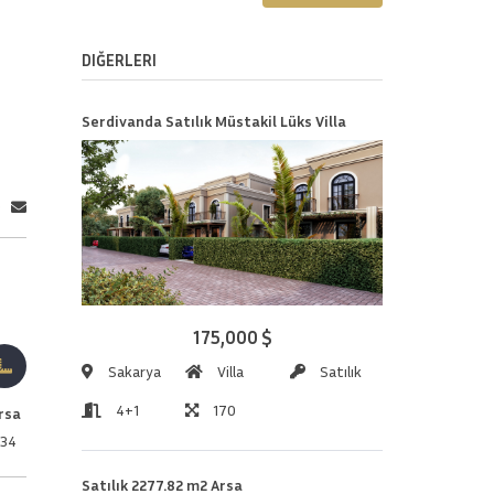
DIĞERLERI
Serdivanda Satılık Müstakil Lüks Villa
175,000 $
Sakarya
Villa
Satılık
4+1
170
rsa
534
Satılık 2277.82 m2 Arsa