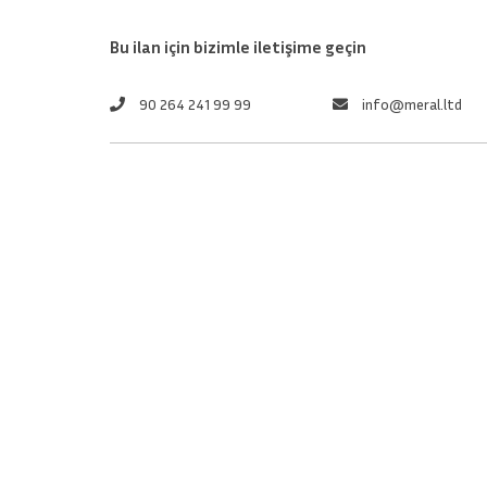
Bu ilan için bizimle iletişime geçin
90 264 241 99 99
info@meral.ltd