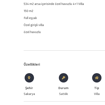
534 m2 arsa içerisinde özel havuzlu 4+1 Villa
150 m2
Full eşyalı
Özel girişli villa
özel havuzlu
Özellikleri
Şehir
Durum
Tip
Sakarya
Satılık
Villa