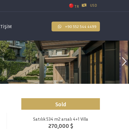
USD
TR
ETİŞİM
+90 552 544 4499
Sold
Satılık 534 m2 arsalı 4+1 Villa
270,000 $