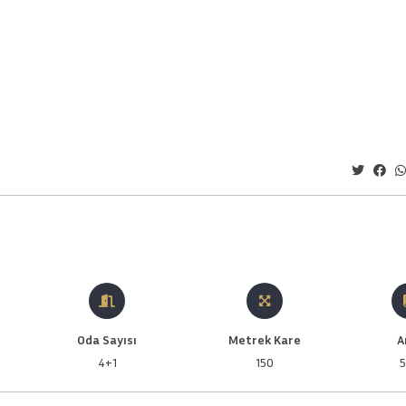
Oda Sayısı
Metrek Kare
A
4+1
150