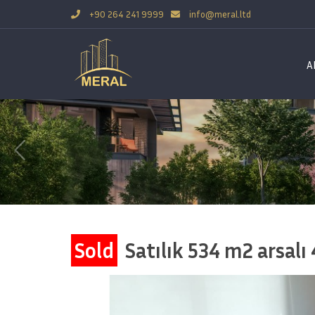
+90 264 241 9999
info@meral.ltd
A
Sold
Satılık 534 m2 arsalı 