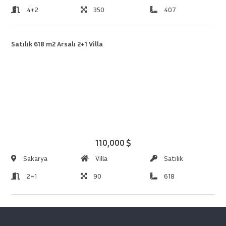
4+2
350
407
Satılık 618 m2 Arsalı 2+1 Villa
110,000 $
Sakarya
Villa
Satılık
2+1
90
618