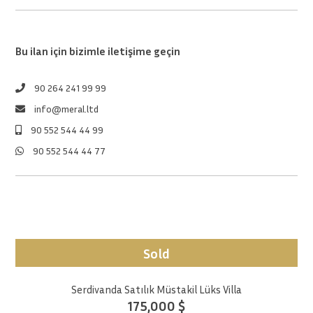
Bu ilan için bizimle iletişime geçin
90 264 241 99 99
info@meral.ltd
90 552 544 44 99
90 552 544 44 77
Sold
Serdivanda Satılık Müstakil Lüks Villa
175,000 $