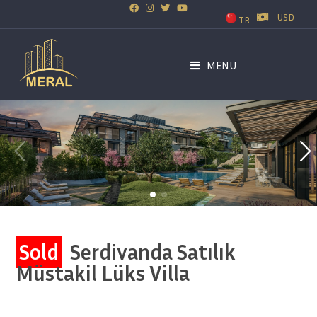
USD
TR
MENU
Sold
Serdivanda Satılık
Müstakil Lüks Villa